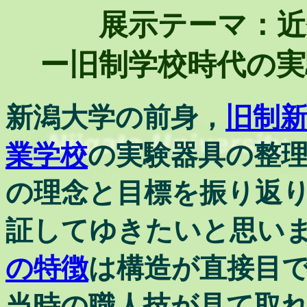
展示テーマ：近
ー旧制学校時代の実
新潟大学の前身，
旧制
業学校
の実験器具の整
の理念と目標を振り返
証してゆきたいと思い
の特徴
は構造が直接目
当時の職人技が見て取